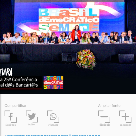
O SINDICATO
SERVIÇOS
EDITAIS
SINDICALIZE-SE
CONTATO
Compartilhar
Ampliar fonte
t
wit
t
er
fa
c
ebook
diminuir
aume
n
tar
wh
a
tsapp