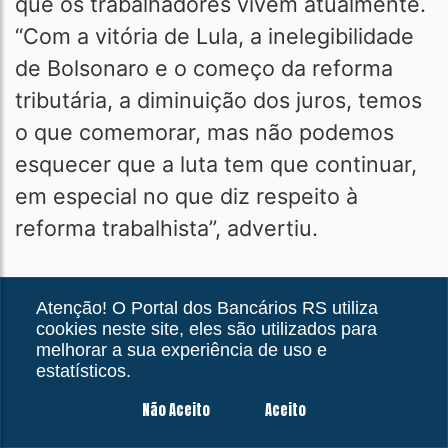
que os trabalhadores vivem atualmente.
“Com a vitória de Lula, a inelegibilidade
de Bolsonaro e o começo da reforma
tributária, a diminuição dos juros, temos
o que comemorar, mas não podemos
esquecer que a luta tem que continuar,
em especial no que diz respeito à
reforma trabalhista”, advertiu.
Para Niltinho, “este é um momento em
Atenção! O Portal dos Bancários RS utiliza
que os bancários devem ter posição
cookies neste site, eles são utilizados para
melhorar a sua experiência de uso e
mais firme em relação aos banqueiros,
estatísticos.
que estão agindo com o fechamento de
agências, a redução de postos e a